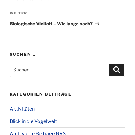
Nächster
WEITER
Beitrag
Biologische Vielfalt – Wie lange noch?
SUCHEN …
Suchen
Suchen
nach:
KATEGORIEN BEITRÄGE
Aktivitäten
Blick in die Vogelwelt
Archivierte Beiträge NVS