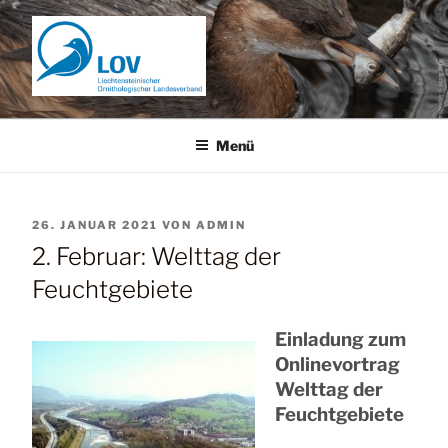
Zum
Inhalt
springen
Menü
VERÖFFENTLICHT
26. JANUAR 2021
VON
ADMIN
AM
2. Februar: Welttag der
Feuchtgebiete
Einladung zum
Onlinevortrag
Welttag der
Feuchtgebiete