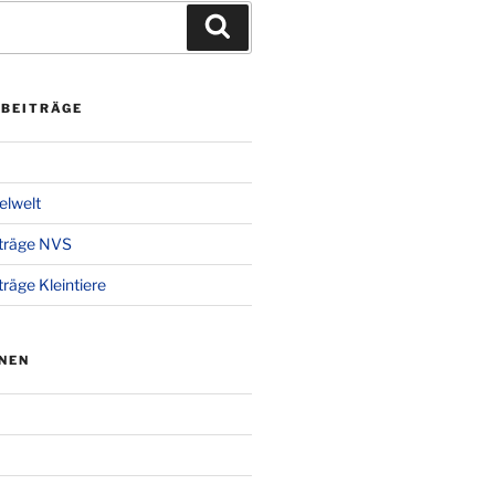
Suchen
 BEITRÄGE
gelwelt
iträge NVS
träge Kleintiere
NEN