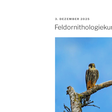
VERÖFFENTLICHT
3. DEZEMBER 2025
AM
Feldornithologieku