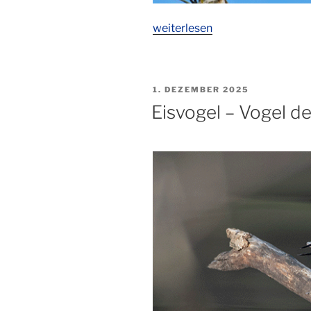
„Feldornithologiekurs,
weiterlesen
Module
5,
6
VERÖFFENTLICHT
1. DEZEMBER 2025
&
AM
Eisvogel – Vogel d
7“