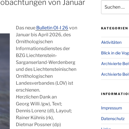
eobachtungen von Januar
Suchen
nach:
Das neue
Bulletin OI-I 26
von
KATEGORIEN
Januar bis April 2026, des
Ornithologischen
Aktivitäten
Informationsdienstes der
Blick in die Vo
BZG Liechtenstein-
Sarganserland-Werdenberg
Archivierte Be
und des Liechtensteinischen
Archivierte Bei
Ornithologischen
Landesverbandes (LOV) ist
erschienen.
INFORMATIO
Herzlichen
Dank an
Georg Willi /gw), Text;
Impressum
Dennis Lorenz (dl), Layout;
Rainer Kühnis (rk),
Datenschutz
Dietmar Possner (dp)