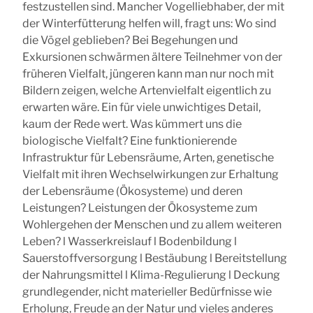
festzustellen sind.
Mancher Vogelliebhaber, der mit
der Winterfütterung helfen will, fragt uns: Wo sind
die Vögel geblieben? Bei Begehungen und
Exkursionen schwärmen ältere Teilnehmer von der
früheren Vielfalt, jüngeren kann man nur noch mit
Bildern zeigen, welche Artenvielfalt eigentlich zu
erwarten wäre. Ein für viele unwichtiges Detail,
kaum der Rede wert. Was kümmert uns die
biologische Vielfalt? Eine funktionierende
Infrastruktur für Lebensräume, Arten, genetische
Vielfalt mit ihren Wechselwirkungen zur Erhaltung
der Lebensräume (Ökosysteme) und deren
Leistungen? Leistungen der Ökosysteme zum
Wohlergehen der Menschen und zu allem weiteren
Leben? l Wasserkreislauf l Bodenbildung l
Sauerstoffversorgung l Bestäubung l Bereitstellung
der Nahrungsmittel l Klima-Regulierung l Deckung
grundlegender, nicht materieller Bedürfnisse wie
Erholung, Freude an der Natur und vieles anderes