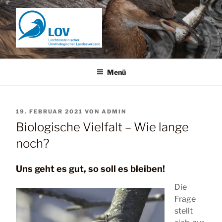
Zum
Inhalt
springen
Menü
VERÖFFENTLICHT
19. FEBRUAR 2021
VON
ADMIN
AM
Biologische Vielfalt – Wie lange
noch?
Uns geht es gut, so soll es bleiben!
Die
Frage
stellt