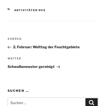
KATEGORIEN
AKTIVITÄTEN NVS
Beitragsnavigation
Vorheriger
ZURÜCK
Beitrag
2. Februar: Welttag der Feuchtgebiete
Nächster
WEITER
Beitrag
Schwalbennester gereinigt
SUCHEN …
Suchen
Suchen
nach: