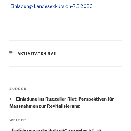
Einladung-Landesexkursion-7.3.2020
KATEGORIEN
AKTIVITÄTEN NVS
Beitragsnavigation
Vorheriger
ZURÜCK
Beitrag
Einladung ins Ruggeller Riet: Perspektiven für
Massnahmen zur Revitalisierung
Nächster
WEITER
Beitrag
„Einführung in die Botanik“ ausgebucht!