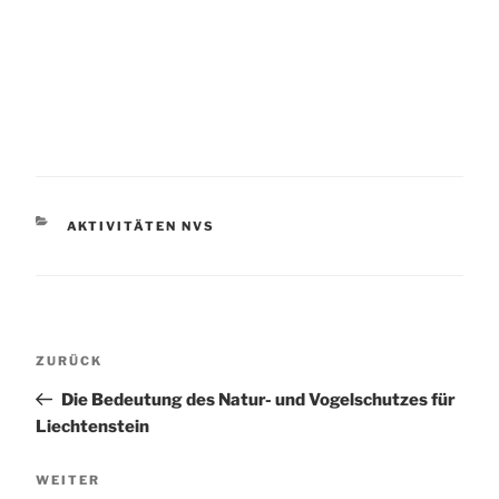
KATEGORIEN
AKTIVITÄTEN NVS
Beitragsnavigation
Vorheriger
ZURÜCK
Beitrag
Die Bedeutung des Natur- und Vogelschutzes für
Liechtenstein
Nächster
WEITER