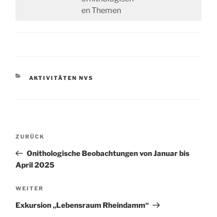
en Themen
KATEGORIEN
AKTIVITÄTEN NVS
Beitragsnavigation
Vorheriger
ZURÜCK
Beitrag
Onithologische Beobachtungen von Januar bis
April 2025
Nächster
WEITER
Beitrag
Exkursion „Lebensraum Rheindamm“