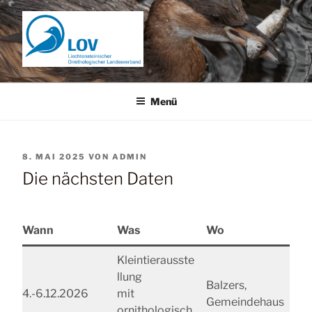
Zum
Inhalt
springen
Menü
VERÖFFENTLICHT
8. MAI 2025
VON
ADMIN
AM
Die nächsten Daten
Wann
Was
Wo
Kleintierausste
llung
Balzers,
4.-6.12.2026
mit
Gemeindehaus
ornithologisch