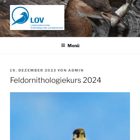
Zum
Inhalt
springen
Menü
VERÖFFENTLICHT
19. DEZEMBER 2023
VON
ADMIN
AM
Feldornithologiekurs 2024