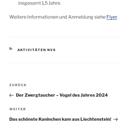
insgesamt 1,5 Jahre.
Weitere Informationen und Anmeldung siehe
Flyer
.
KATEGORIEN
AKTIVITÄTEN NVS
Beitragsnavigation
Vorheriger
ZURÜCK
Beitrag
Der Zwergtaucher – Vogel des Jahres 2024
Nächster
WEITER
Beitrag
Das schönste Kaninchen kam aus Liechtenstein!