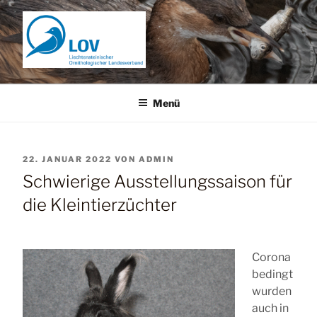
Zum
Inhalt
springen
Menü
VERÖFFENTLICHT
22. JANUAR 2022
VON
ADMIN
AM
Schwierige Ausstellungssaison für
die Kleintierzüchter
Corona
bedingt
wurden
auch in