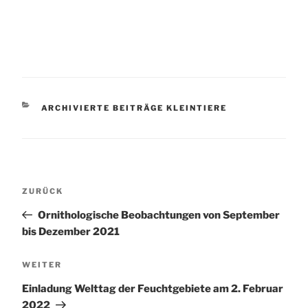
KATEGORIEN
ARCHIVIERTE BEITRÄGE KLEINTIERE
Beitragsnavigation
Vorheriger
ZURÜCK
Beitrag
Ornithologische Beobachtungen von September
bis Dezember 2021
Nächster
WEITER
Beitrag
Einladung Welttag der Feuchtgebiete am 2. Februar
2022