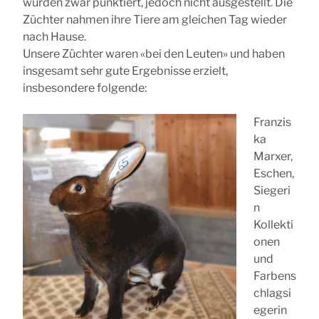
wurden zwar punktiert, jedoch nicht ausgestellt. Die
Züchter nahmen ihre Tiere am gleichen Tag wieder
nach Hause.
Unsere Züchter waren «bei den Leuten» und haben
insgesamt sehr gute Ergebnisse erzielt,
insbesondere folgende:
Franzis
ka
Marxer,
Eschen,
Siegeri
n
Kollekti
onen
und
Farbens
chlagsi
egerin