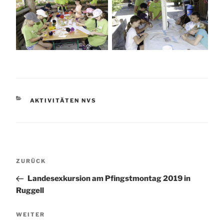
KATEGORIEN
AKTIVITÄTEN NVS
Beitragsnavigation
Vorheriger
ZURÜCK
Beitrag
Landesexkursion am Pfingstmontag 2019 in
Ruggell
Nächster
WEITER