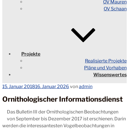
OV Mauren
OV Schaan
Projekte
Realisierte Projekte
Pläne und Vorhaben
Wissenswertes
Veröffentlicht
15. Januar 2018
16. Januar 2026
von
admin
am
Ornithologischer Informationsdienst
Das Bulletin III der Ornithologischen Beobachtungen
von September bis Dezember 2017 ist erschienen. Darin
werden die interessantesten Vogelbeobachtungen in