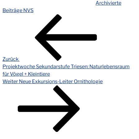
Archivierte
Beiträge NVS
Beitragsnavigation
Vorheriger
Beitrag
Zurück
Projektwoche Sekundarstufe Triesen: Naturlebensraum
für Vögel + Kleintiere
Nächster
Weiter
Neue Exkursions-Leiter Ornithologie
Beitrag