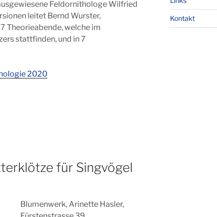
Links
ausgewiesene Feldornithologe Wilfried
rsionen leitet Bernd Wurster,
Kontakt
in 7 Theorieabende, welche im
ers stattfinden, und in 7
thologie 2020
terklötze für Singvögel
Blumenwerk, Arinette Hasler,
Fürstenstrasse 39