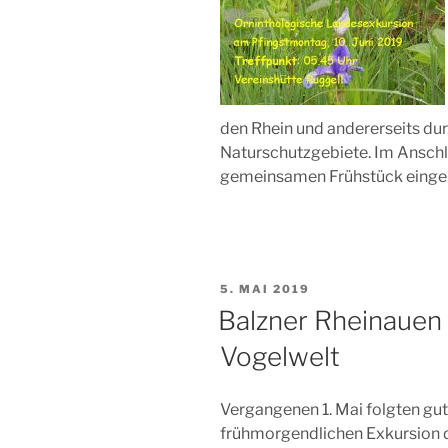
den Rhein und andererseits dur
Naturschutzgebiete. Im Anschl
gemeinsamen Frühstück einge
VERÖFFENTLICHT
5. MAI 2019
AM
Balzner Rheinauen 
Vogelwelt
Vergangenen 1. Mai folgten g
frühmorgendlichen Exkursion d