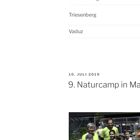
Triesenberg
Vaduz
VERÖFFENTLICHT
10. JULI 2019
AM
9. Naturcamp in M