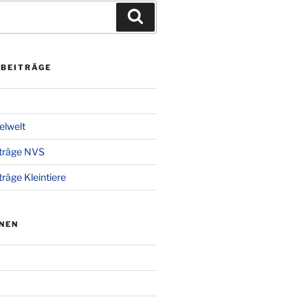
Suchen
 BEITRÄGE
gelwelt
iträge NVS
träge Kleintiere
NEN