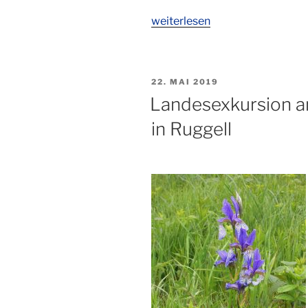
„9.
weiterlesen
Naturcamp
in
Mauren“
VERÖFFENTLICHT
22. MAI 2019
AM
Landesexkursion 
in Ruggell