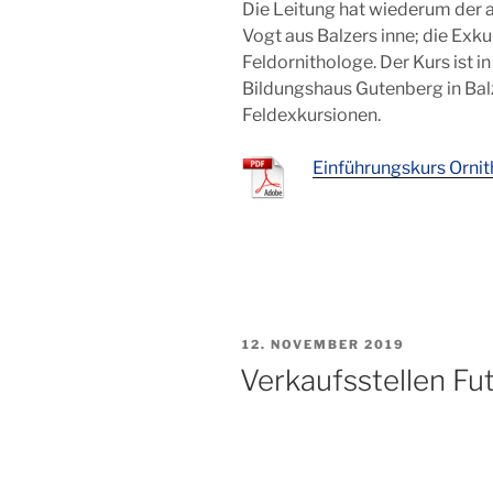
Die Leitung hat wiederum der 
Vogt aus Balzers inne; die Exku
Feldornithologe. Der Kurs ist 
Bildungshaus Gutenberg in Balz
Feldexkursionen.
Einführungskurs Orni
VERÖFFENTLICHT
12. NOVEMBER 2019
AM
Verkaufsstellen Fut