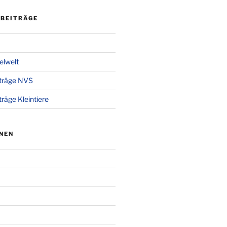
 BEITRÄGE
gelwelt
iträge NVS
träge Kleintiere
NEN