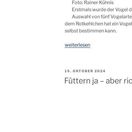
Foto: Rainer Kühnis
Erstmals wurde der Vogel de
Auswahl von fünf Vogelarte
dem Rotkehlchen hat ein Vogel
selbst bestimmen kann.
„Rotkehlchen
weiterlesen
–
Vogel
des
VERÖFFENTLICHT
15. OKTOBER 2024
Jahres
AM
Füttern ja – aber ri
2025“