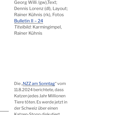
Georg Willi /gw),Text;
Dennis Lorenz (dl), Layout;
Rainer Kühnis (rk), Fotos
Bulletin II – 24
Titelbild
: Karmingimpel,
Rainer Kühnis
Die „
NZZ am Sonntag
“ vom
11.8.2024 berichtete, dass
Katzen jedes Jahr Millionen
Tiere töten. Es werde jetzt in
der Schweiz über einen
Katzen-Stopp diskutiert.